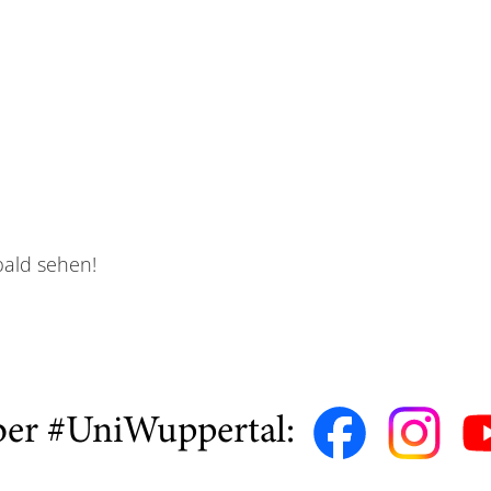
bald sehen!
ber #UniWuppertal: